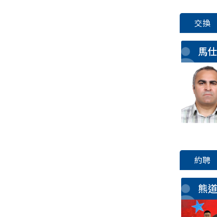
交換
馬
約聘
熊