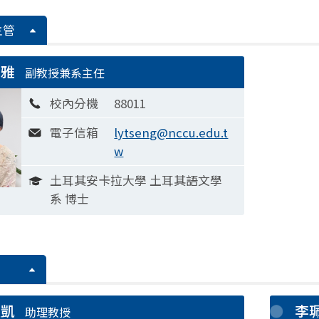
主管
蘭雅
副教授兼系主任
校內分機
88011
電子信箱
lytseng@nccu.edu.t
w
土耳其安卡拉大學 土耳其語文學
系 博士
耀凱
李
助理教授