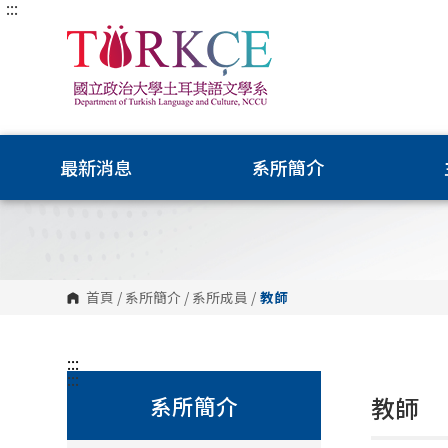
:::
跳
到
主
要
內
容
區
塊
最新消息
系所簡介
首頁
/
系所簡介
/
系所成員
/
教師
:::
:::
系所簡介
教師