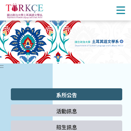
跳
到
主
要
內
容
區
塊
:::
系所公告
活動訊息
招生訊息