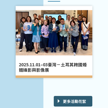
講
2025.11.01–03臺灣－土耳其跨國婚
2
姻攝影與影像展
更多活動花絮