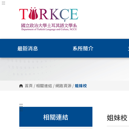
:::
跳
到
主
要
內
容
區
塊
最新消息
系所簡介
首頁
/
相關連結
/
網路資源
/
姐妹校
:::
:::
相關連結
姐妹校