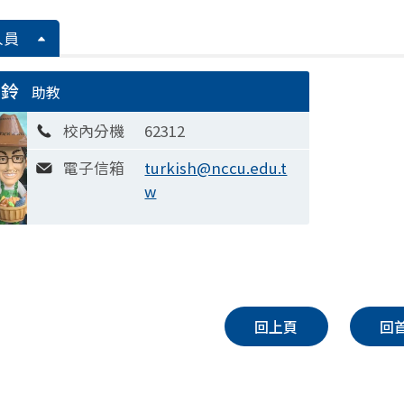
人員
雯鈴
助教
校內分機
62312
電子信箱
turkish@nccu.edu.t
w
回上頁
回