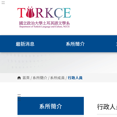
:::
跳
到
主
要
內
容
區
塊
最新消息
系所簡介
首頁
/
系所簡介
/
系所成員
/
行政人員
:::
:::
系所簡介
行政人