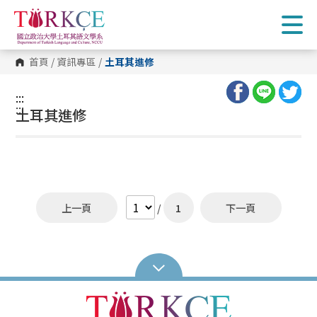
跳
到
主
要
內
首頁
/
資訊專區
/
土耳其進修
容
區
塊
:::
:::
土耳其進修
上一頁
/
1
下一頁