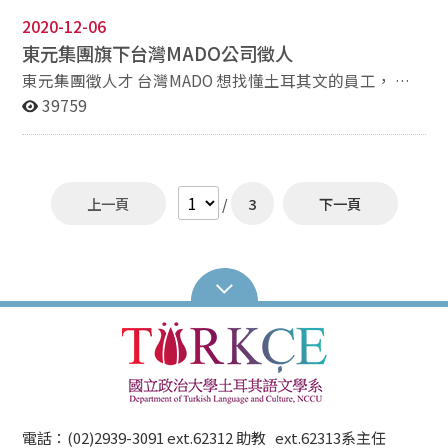
2、通過初審之應聘者，須參加口試面談。應聘者須臨場
生 semihchiu@msi.com
2020-12-06
展示教學。 3、繳交文件如須歸還，請特別註明並附回郵
東元集團旗下台灣
MADO
公司徵人
信封。 4、獲聘者聘約自2019年10月1日起聘。 5、本表
未盡事宜，以國防大學外籍教師運用實施計畫及契約內容
東元集團徵人才 台灣MADO 想找懂土耳其文的員工， 工
規範事項為 主。 ※聯絡方式： 如有相關問題，請來信
作內容為經營企劃或行銷。 意者請聯絡林仁益先生 請
39759
email至信箱 jolin1965@tecocapital.com.tw
洽詢！ 承辦人：盧小姐 Email：2019nccu@gmail.com
上一頁
/
3
下一頁
電話：(02)2939-3091 ext.62312 助教 ext.62313系主任