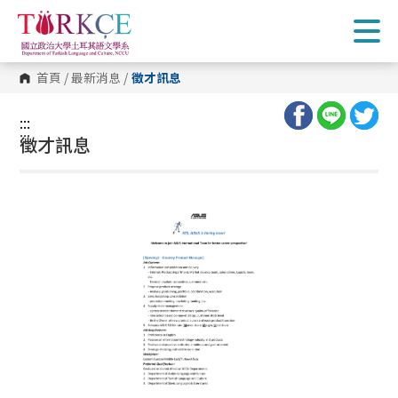
跳
到
主
要
內
首頁
/
最新消息
/
徵才訊息
容
區
塊
:::
:::
徵才訊息