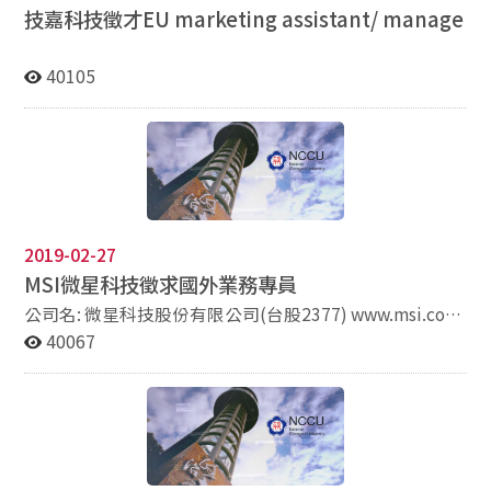
5、試用期3個月；每月由學校記錄授課情形，每季由政治
技嘉科技徵才
EU marketing assistant/ manage
大學進行輔導考核（現地訪視及學員生問卷調查等）。
※考核指標： 1、外籍教師能了解教學課綱要求。 2、有
能力設計及編製適合學員（生）學習之教材與內容。 3、
40105
有能力與本國籍教師進行協同教學。 4、有能力協助課外
語言競賽或培訓活動。 ※福利待遇： 1、依教育部待遇
標準表核支薪資（學士1級62,720元、碩士1級69,965
元、 博士1級73,025元）。 2、聘任屆滿考核甲等者，核
發1個月薪資獎金。 3、補助來回經濟艙票價1次，單程最
高補助4萬元；另含補助眷屬1員，未滿 6個月提前解約
者不予支付。 4、攜眷者每月補助1萬元房屋津貼，單身
2019-02-27
者每月補助5,000元。 5、每年補助9,000元生活用品購置
MSI
微星科技徵求國外業務專員
費。 ※繳交文件： 1、履歷表（以英文撰寫） 2、近5年
內2份代表著作影本 3、近2年內2份推薦信 4、相關有利文
公司名: 微星科技股份有限公司(台股2377) www.msi.com
件影本（如教師證、工作證明等） 5、學士或碩士或博士
地址: 新北市中和區立德街69號 部門: ACS OBM事業
40067
學位成績單影本及畢業證書影本（文件非英文者，需翻譯
部 www.funtoro.com 產業別: 車用電子、IOT應用 職缺: 國
為英文） 請依上開順序，依序排列並合併為一PDF檔，
外業務專員 需求人數: 1名 工作內容: 新市場開發、客戶管
寄至2019nccu@gmail.com 並依上開順序，依序排列並
理、訂單管理、主管交辦事宜 工作型態: 周休二日，需不
裝訂為一文檔，郵寄至 11605臺北市文山區指南路2段64
定時出差，無管理責任 條件要求: 男性佳、2年以上國貿相
號外國語文學院土耳其語文學系教師遴選委員會收 ※其
關工作經驗、英文、土耳其文、抗壓性強、個性積極、可
他事項： 1、履歷收件自即日起至2019年6月6日截止。
配合短期出差。 應徵方式: 履歷請寄邱先