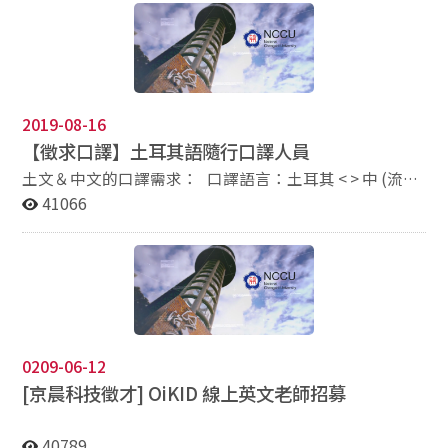
ASUS 3M hit rate: Market share, Margin, Mind share Job
價(包含交通等)及CV到外貿協會 陳華馨專員 信箱：
Requirement: 1. Proficiency in English 2. Passion on
clairechen@taitra.org.tw 02-2725-5200 分機1561 B2會
information technology industry and products 3.
議室
Positive and proactive attitudes; ambitious and goal-
oriented 4. Strategic thinking and solid in execution
Workplace: Eastern Europe/Middle East/Turkey/Africa
2019-08-16
Preferred Qualification: Graduate or alumni of below
【徵求口譯】土耳其語隨行口譯人員
NCCU Departments: 1. Department of Arabic Language
and Culture 2. Department of Turkish Language and
土文＆中文的口譯需求： 口譯語言：土耳其 < > 中 (流利)
Culture 3. Department of Slavic Languages &
口譯時間：10/31(三)~11/2(六) 09:00-18:00 (1 hour
41066
Literatures [Opening2 - Market Development Manager]
break) 口譯地點 : 農機園藝展覽土耳其客戶隨身翻譯 意
Job Content: 1. Study and analyze the market
者請提供CV，聯絡資訊如下 Marina Lo
competition, define the opportunity, and propose
Marina.lo@ubm.com Tel: +886-2-27383898 # 20
product positioning, pricing, marketing, and service
strategy. 2. Understand product portfolio and roadmap
from the headquarter; select the right product for the
assigned market. 3. Based on the understanding of the
0209-06-12
assigned market, provide accurate sales forecast to
[京晨科技徵才]
OiKID
線上英文老師招募
headquarter. 4. Monitor sell-in, sell-out, final inventory
status and modify the order and forecast and ensure
smooth supply status in the market. 5. Manage
40789