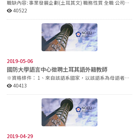
音高中國中部） 需求人數：24名 二、桃園復興區（介壽
職缺內容: 事業發展企劃(土耳其文) 職務性質 全職 公司名
國中） 需求人數：8名 三、高雄林園區、大寮區（中芸
立肯國際股份有限公司 http://www.littleking.com.tw/ 部
40522
國中、潮寮國中） 需求人數：林園區8名、大寮區8名 共
門 事業發展企劃 需求人數 1人 職類 經營管理主管 / 營運
同截止日期：108年5月24日（五） 詳情請見應徵內容、
管理師／系統整合／ERP專案師 職務說明 1.參與新事業部
規劃與追蹤執行 2.需經常性國外出差或短期派駐，地點以
應徵報名表。
土耳其居多 3.需具備英文和土耳其文溝通能力 4.土耳其語
系畢業優先考慮錄用 產業別 運動服飾布料/紡織業 待
遇 面議 應徵方式 透過104 或是請直接投
遞 hr@littleking.com.tw 12Fl., No. 156, Sec. 1,
2019-05-06
Zhongshan Rd., Banqiao Dist., New Taipei City 220,
國防大學語言中心徵聘土耳其語外籍教師
Taiwan. Tel:+886-2-2961-2299 EXT#670 Fax:+886-2-
2963-5599
※資格條件： 1、來自該語系國家，以該語系為母語者。
2、需具有大學以上之學歷（不含社區學院）及國內外教
40413
學實務經驗者。 3、身心健康並經相關健康檢查合格。
4、無犯罪紀錄（應提出該國主管機關出具之證明文
件）。 5、國防大學外籍教師具有碩士以上學歷者優先聘
任。 ※授課對象： 外語初級班、英語高級班及英語儲訓
班之軍職學員。 ※責任義務： 1、每週工作5天，每天工
作時數8小時。 2、每週基本授課時數18小時。 3、聘任期
間不得兼職。 4、因工作知悉涉密資訊，應負保密義務。
2019-04-29