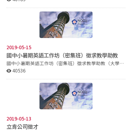
quarterly business simulations including revenue,
costs, expenses, and profit. Job Requirement: 6.
Proficiency in English 7. Passion on information
technology industry and products 8. Positive and
proactive attitudes; ambitious and goal-oriented 9.
Strategic thinking and solid in execution Workplace:
ASUS Headquarter-Taipei Preferred Qualification:
2019-05-15
Graduate or alumni of below NCCU Departments: 1.
國中小暑期英語工作坊（密集班）徵求教學助教
Department of Arabic Language and Culture 2.
Department of Turkish Language and Culture 3.
國中小暑期英語工作坊（密集班）徵求教學助教（大學
Department of Slavic Languages & Literatures Please
部、研究所在學生、畢業生皆可） 陳超明老師目前正在
40536
email cv with position you preferred to:
推動偏鄉英文教育，今年暑假預計在下列地方辦理暑期密
jill_hsu@asus.com (Jill Hsu / ASUS International
集班（桃園五週、高雄四週），希望徵求政大學生（大學
部、研究所不拘）來帶小朋友。 工作時間都是週一到週
Recruiting Team)
五8:00-16:00， 上午由學校的老師上課，大學生在旁邊幫
忙並準備下午課程， 下午由大學生，帶活動、遊戲來複習
老師上午的課程。 在暑期密集班開始之前， 會辦理師
訓，大學生也一定要參加， 在公告上面都有寫明日期、地
2019-05-13
點， 有任何疑問，都可以直接和公告上的聯絡人聯繫。
立肯公司徵才
希望有愛心、耐心的大學生報名！ 一、桃園觀音區（觀