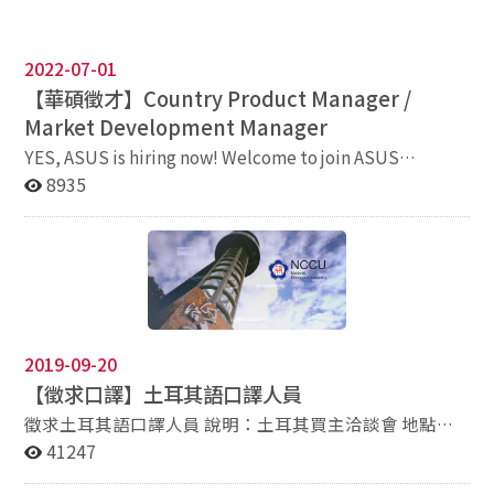
2022-07-01
【華碩徵才】
Country Product Manager /
Market Development Manager
YES, ASUS is hiring now! Welcome to join ASUS
International Team for better career perspective!
8935
[Opening1 - Country Product Manager] Job Content: 1.
Information consolidation and delivery - Internal:
Product department, Market develop team, sales
admin, Logistic team. etc. - External: market,
competitor, customers etc. 2. Propose product
strategy - Analysis, positioning, portfolio, coordination,
execution 3. Sales budgeting consolidation -
2019-09-20
promotion funding, marketing funding, etc. 4. Supply
【徵求口譯】土耳其語口譯人員
chain management - Update market demand to ensure
quality of forecast - Take action based on market
徵求土耳其語口譯人員 說明：土耳其買主洽談會 地點：
status, customer stock level - Be the Owner of new
台南香格里拉大飯店 日期：9月24日(星期二) 工作時間：
41247
product launch and each product transition 5. Enhance
09:15-18:00 (正式活動時間是09:30開始) 意者請提供報