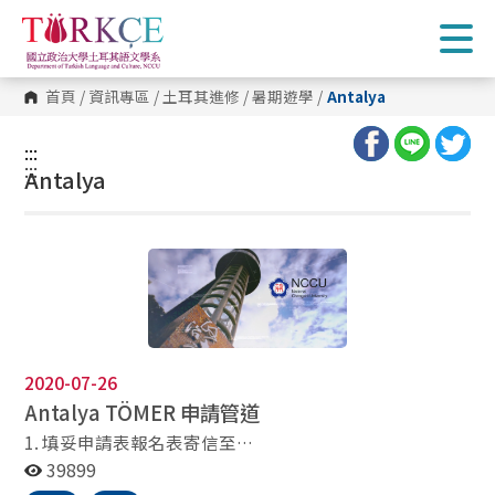
跳
到
主
要
內
首頁
/
資訊專區
/
土耳其進修
/
暑期遊學
/
Antalya
容
區
塊
:::
:::
Antalya
2020-07-26
Antalya TÖMER
申請管道
1. 填妥申請表報名表寄信至
Tomer.Antalya@tomer.ankara.edu.tr 2.需要申請HOME
39899
STAY者，則另行填寫另一表格HOME STAY FORM一併寄