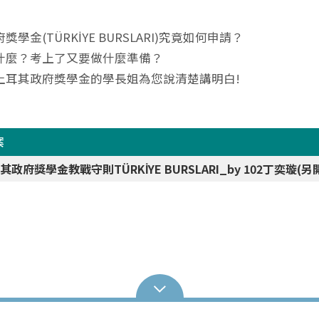
學金(TÜRKİYE BURSLARI)究竟如何申請？
什麼？考上了又要做什麼準備？
土耳其政府獎學金的學長姐為您說清楚講明白!
案
耳其政府獎學金教戰守則
TÜRKİYE BURSLARI_by 102
丁奕璇(另