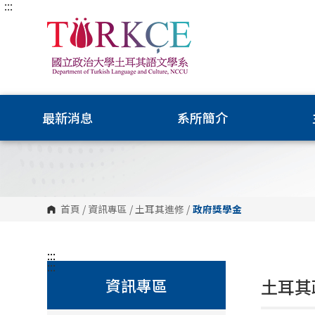
:::
跳
到
主
要
內
容
區
塊
最新消息
系所簡介
首頁
/
資訊專區
/
土耳其進修
/
政府獎學金
:::
:::
資訊專區
土耳其