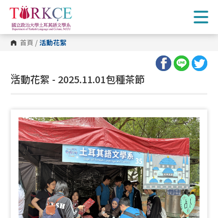
跳
到
主
要
內
首頁
/
活動花絮
容
區
塊
:::
活動花絮 - 2025.11.01包種茶節