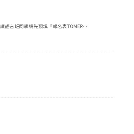
ey（全名Murat Atak）：matak@ankara.edu.tr 需
一併寄送。 發信時請先自介 Sayın
sitesi Türk Dili ve Kültürü Bölümü (大一填1.、大二填
 ….然後寫相關詢問/需求….