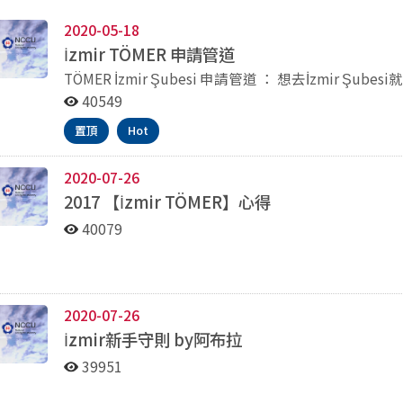
2020-05-18
İ
zmir TÖMER
申請管道
TÖMER İzmir Şubesi 申請管道 ： 想去İzmir Şubesi就讀語言班同學請先預填『報名表TÖMER
APPLICATION FORM』寄給İzmir TÖMER承辦人Murat B
40549
要申請HOME STAY者，則另行填寫另一表格『HOME STAY FORM』
置頂
Hot
Murat Bey, merhaba! Ben Tayvan Chengchi Üniver
2.、類推) sınıf öğrencisiyim. Benim adım ( ).
2020-07-26
2017 【
İzmir TÖMER】
心得
40079
2020-07-26
İ
zmir
新手守則
by
阿布拉
39951