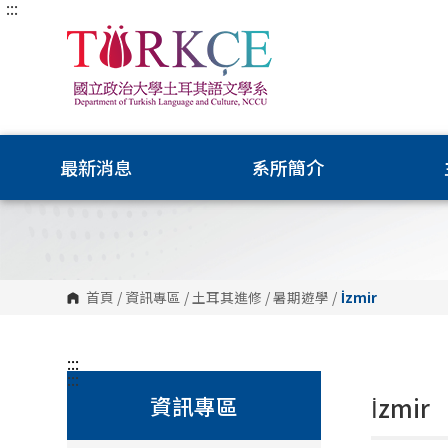
:::
跳
到
主
要
內
容
區
塊
最新消息
系所簡介
首頁
/
資訊專區
/
土耳其進修
/
暑期遊學
/
İ
zmir
:::
:::
資訊專區
İ
zmir