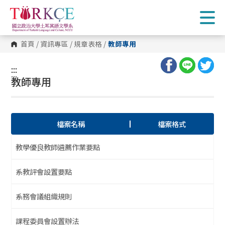
跳
到
主
要
內
首頁
/
資訊專區
/
規章表格
/
教師專用
容
區
塊
:::
:::
教師專用
檔案名稱
檔案格式
教學優良教師遴薦作業要點
系教評會設置要點
系務會議組織規則
課程委員會設置辦法