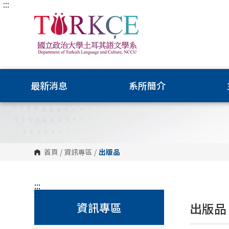
:::
跳
到
主
要
內
容
區
塊
最新消息
系所簡介
首頁
/
資訊專區
/
出版品
:::
:::
資訊專區
出版品