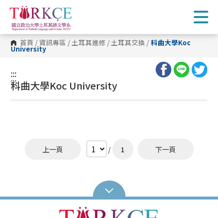
跳
到
主
要
內
首頁
/
資訊專區
/
土耳其進修
/
土耳其交換
/
科曲大學
Koc
容
University
區
塊
:::
:::
科曲大學
Koc University
上一頁
/
1
下一頁