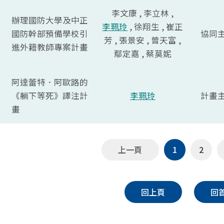
李文康 , 李立林 ,
辦理國防大學及中正
李珮玲
, 徐翔生 , 崔正
國防幹部預備學校引
協同
芳 , 張景安 , 曾天富 ,
進外籍教師專案計畫
鄢定嘉 , 蔡莫妮
阿達蕾特．阿歐路的
《躺下等死》譯注計
李珮玲
計畫
畫
上一頁
1
2
回上頁
回