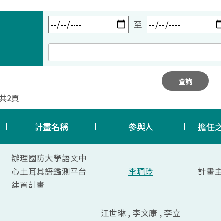
至
查詢
 共2頁
計畫名稱
參與人
擔任
辦理國防大學語文中
心土耳其語鑑測平台
李珮玲
計畫
建置計畫
江世琳 , 李文康 , 李立