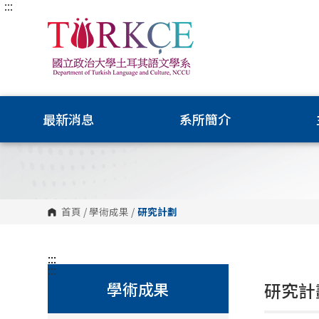
:::
跳
到
主
要
內
容
區
塊
最新消息
系所簡介
首頁
/
學術成果
/
研究計劃
:::
:::
學術成果
研究計