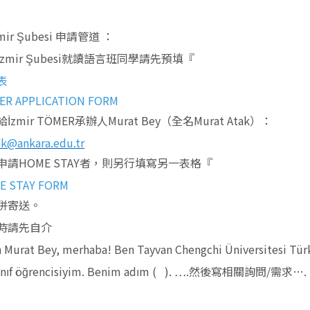
ir Şubesi
申請管道
：
İzmir
Şubesi
就讀
語言班同學請先預填『
表
ER APPLICATION FORM
給
İzmir TÖMER
承辦人
Murat Bey
（全名
Murat Atak
）：
k@ankara.edu.tr
申請
HOME STAY
者，則另行填寫另一表格『
E STAY FORM
併寄送。
時請先自介
n Murat Bey, merhaba! Ben Tayvan Chengchi Üniversitesi Tür
sınıf öğrencisiyim. Benim adım ( ). ….
然後寫相關詢問
/
需求
….