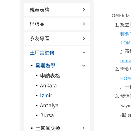
規章表格
TÖMER İzm
出版品
想去
報名
系友專區
TÖM
』
寄
土耳其進修
mata
暑期遊學
需要
申請表格
HOM
Ankara
』一
İzmir
發信
Antalya
Sayı
推
) 
Bursa
土耳其交換