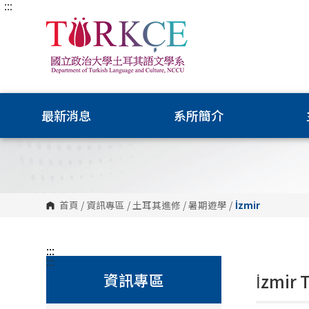
:::
跳
到
主
要
內
容
區
塊
最新消息
系所簡介
首頁
/
資訊專區
/
土耳其進修
/
暑期遊學
/
İ
zmir
:::
:::
資訊專區
İ
zmir