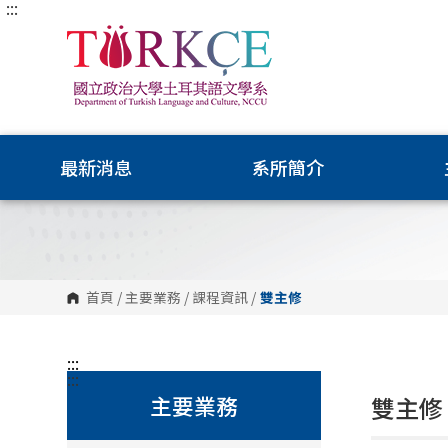
:::
跳
到
主
要
內
容
區
塊
最新消息
系所簡介
首頁
/
主要業務
/
課程資訊
/
雙主修
:::
:::
主要業務
雙主修