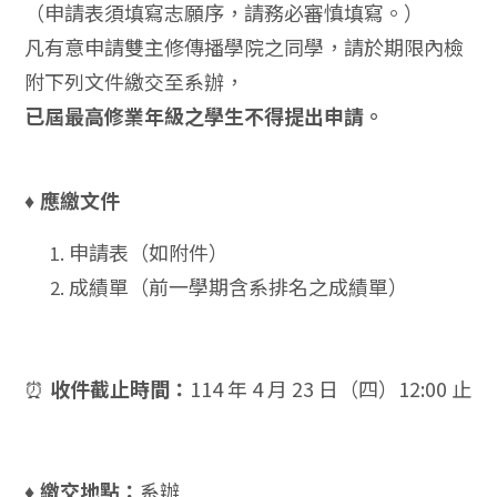
（申請表須填寫志願序，請務必審慎填寫。）
凡有意申請雙主修傳播學院之同學，請於期限內檢
附下列文件繳交至系辦，
已屆最高修業年級之學生不得提出申請。
應繳文件
♦
申請表（如附件）
成績單（前一學期含系排名之成績單）
收件截止時間：
114
年
4
月
23
日（四）
12:00
止
⏰
繳交地點：
系辦
♦