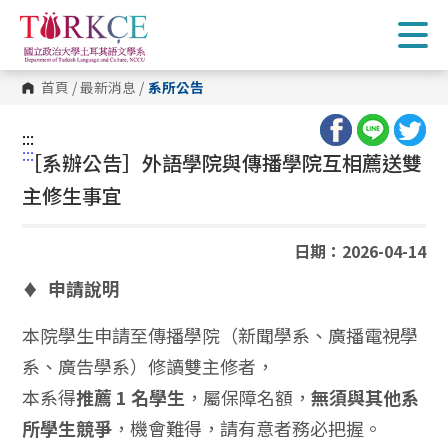
跳
到
主
要
內
首頁
/
最新消息
/
系所公告
容
區
塊
:::
:::
［系辦公告］外語學院與傳播學院互相薦送雙
主修生事宜
日期：2026-04-14
申請說明
♦
本院學生申請至傳播學院（新聞學系、廣播電視學
系、廣告學系）修讀雙主修者，
本系得
推薦
1
名學生
，屬保障名額，
無須與其他系
所學生競爭
，機會難得，請有意者務必把握。