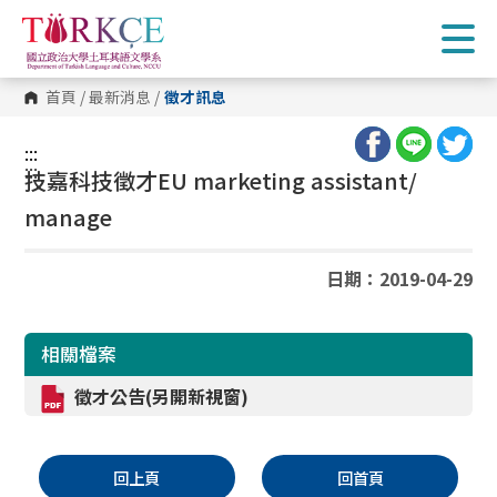
跳
到
主
要
內
首頁
/
最新消息
/
徵才訊息
容
區
塊
:::
:::
技嘉科技徵才
EU marketing assistant/
manage
日期：2019-04-29
相關檔案
徵才公告(另開新視窗)
回上頁
回首頁