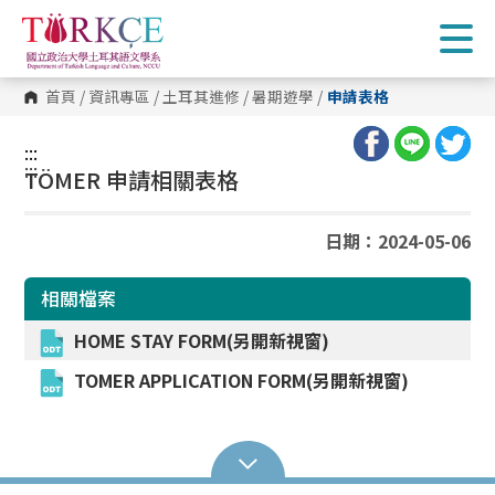
跳
到
主
要
內
首頁
/
資訊專區
/
土耳其進修
/
暑期遊學
/
申請表格
容
區
塊
:::
:::
TÖMER
申請相關表格
日期：2024-05-06
相關檔案
HOME STAY FORM
(另開新視窗)
TOMER APPLICATION FORM
(另開新視窗)