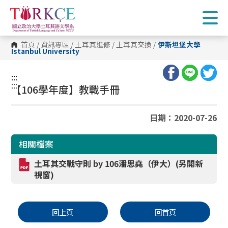
跳
到
主
要
內
首頁
/
資訊專區
/
土耳其進修
/
土耳其交換
/
伊斯坦堡大學
容
Istanbul University
區
塊
:::
:::
【106學年度】教戰手冊
日期：2020-07-26
相關檔案
土耳其交戰守則
by 106
潘思堯（伊大）(另開新
視窗)
回上頁
回首頁