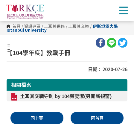
跳
到
主
要
內
首頁
/
資訊專區
/
土耳其進修
/
土耳其交換
/
伊斯坦堡大學
容
Istanbul University
區
塊
:::
:::
【104學年度】教戰手冊
日期：2020-07-26
相關檔案
土耳其交戰守則
by 104
蔡雯潔(另開新視窗)
回上頁
回首頁