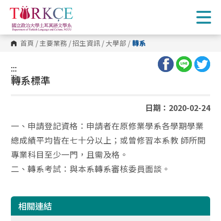
跳
到
主
要
內
首頁
/
主要業務
/
招生資訊
/
大學部
/
轉系
容
區
塊
:::
:::
轉系標準
日期：2020-02-24
一、申請登記資格：申請者在原修業學系各學期學業
總成績平均皆在七十分以上；或曾修習本系教 師所開
專業科目至少一門，且需及格。
二、轉系考試：與本系轉系審核委員面談。
相關連結