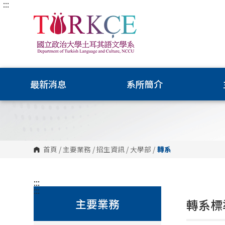
:::
跳
到
主
要
內
容
區
塊
最新消息
系所簡介
首頁
/
主要業務
/
招生資訊
/
大學部
/
轉系
:::
:::
主要業務
轉系標