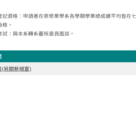
登記資格：申請者在原修業學系各學期學業總成績平均皆在七
及格。
考試：與本系轉系審核委員面談。
結
(另開新視窗)