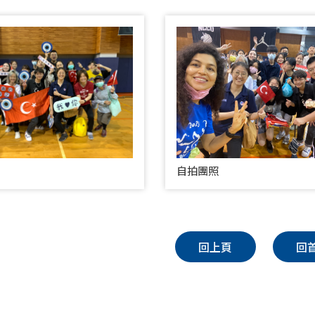
自拍團照
回上頁
回