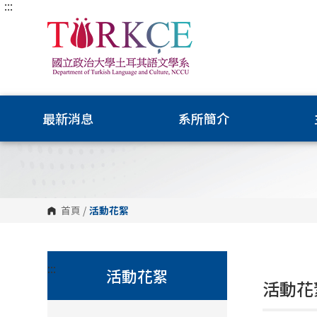
:::
跳
到
主
要
內
容
區
塊
最新消息
系所簡介
首頁
/
活動花絮
:::
活動花絮
活動花絮