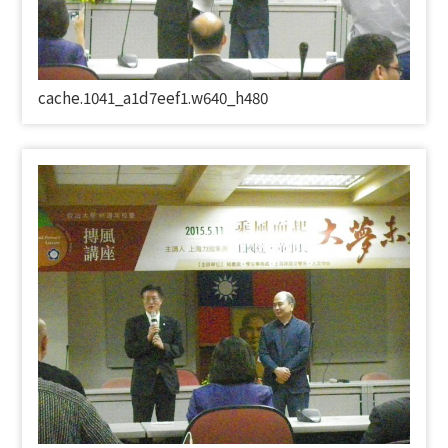
cache.1041_a1d7eef1.w640_h480