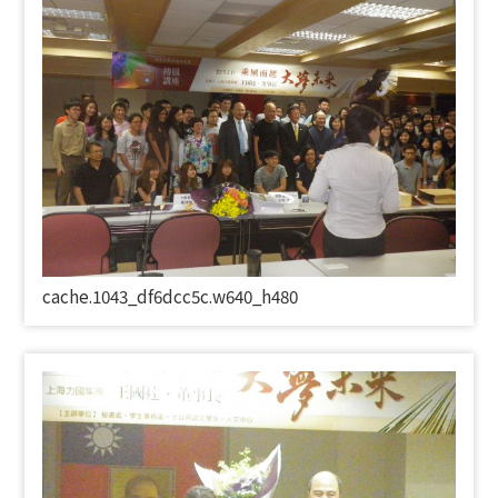
cache.1043_df6dcc5c.w640_h480