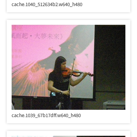
cache.1040_512634b2.w640_h480
cache.1039_67b17dff.w640_h480