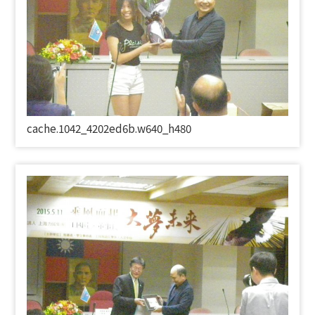
cache.1042_4202ed6b.w640_h480