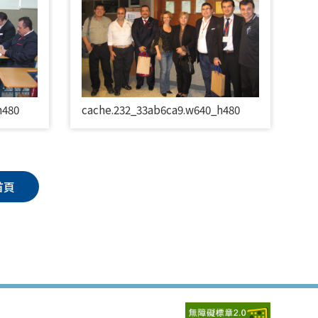
h480
cache.232_33ab6ca9.w640_h480
首頁