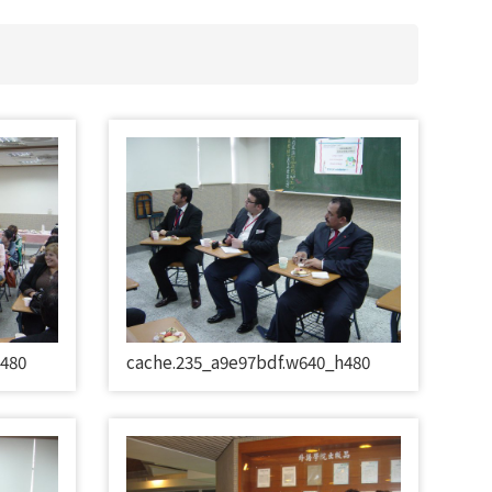
h480
cache.235_a9e97bdf.w640_h480