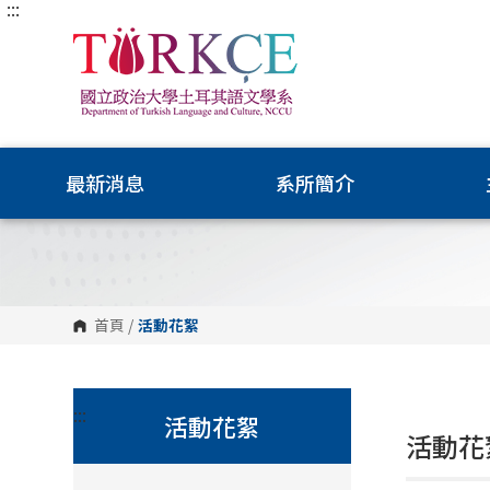
:::
跳
到
主
要
內
容
區
塊
最新消息
系所簡介
首頁
/
活動花絮
:::
活動花絮
活動花