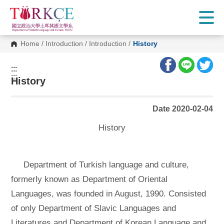
G
o
t
o
C
Home
/
Introduction
/
Introduction
/
History
o
n
t
:::
e
:::
n
History
t
A
r
Date 2020-02-04
e
a
History
Department of Turkish language and culture,
formerly known as Department of Oriental
Languages, was founded in August, 1990. Consisted
of only Department of Slavic Languages and
Literatures and Department of Korean Language and