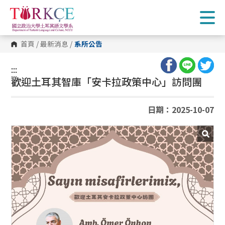
跳
到
主
要
內
首頁
/
最新消息
/
系所公告
容
區
塊
:::
:::
歡迎土耳其智庫「安卡拉政策中心」訪問團
日期：2025-10-07