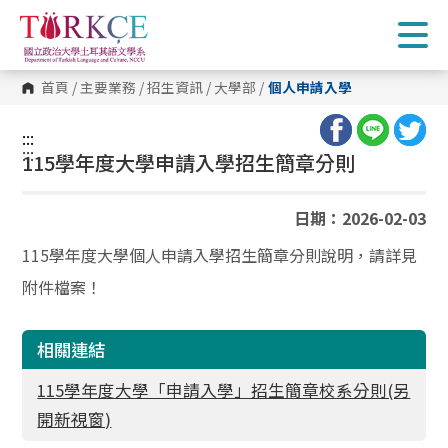
跳
到
主
要
內
首頁
/
主要業務
/
招生資訊
/
大學部
/
個人申請入學
容
區
塊
:::
:::
115學年度大學申請入學招生簡章分則
日期：2026-02-03
115
學年度大學個人申請入學招生簡章分則說明，請詳見
附件檔案！
相關連結
115學年度大學「申請入學」招生簡章校系分則(另
開新視窗)