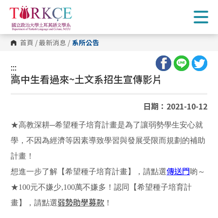
跳
到
主
要
內
首頁
/
最新消息
/
系所公告
容
區
塊
:::
:::
高中生看過來~土文系招生宣傳影片
日期：2021-10-12
★高教深耕─希望種子培育計畫是為了讓弱勢學生安心就
學，不因為經濟等因素導致學習與發展受限而規劃的補助
計畫！
傳送門
想進一步了解【希望種子培育計畫】，請點選
喲～
★100元不嫌少,100萬不嫌多！認同【希望種子培育計
弱勢助學募款
畫】，請點選
！