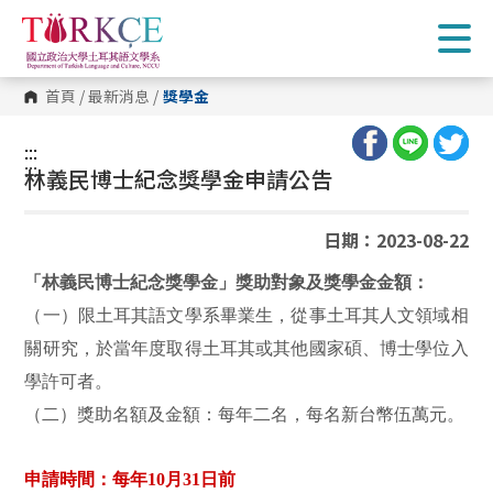
跳
到
主
要
內
首頁
/
最新消息
/
獎學金
容
區
塊
:::
:::
林義民博士紀念獎學金申請公告
日期：2023-08-22
「林義民博士紀念獎學金」
獎助對象及獎學金金額：
（一）限土耳其語文學系畢業生，從事土耳其人文領域相
關研究，於當年度取得土耳其或其他國家碩、博士學位入
學許可者。
（二）獎助名額及金額：每年二名，每名新台幣伍萬元。
申請時間：每年10月31日前