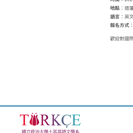
地點
：道藩
語言
：英
報名方式
：
歡迎對國