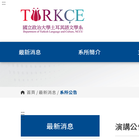
:::
跳
到
主
要
內
容
區
塊
最新消息
系所簡介
首頁
/
最新消息
/
系所公告
:::
:::
最新消息
演講公