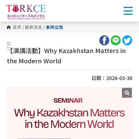
跳
到
主
要
內
首頁
/
最新消息
/
系所公告
容
區
塊
:::
:::
【演講活動】
Why Kazakhstan Matters in
the Modern World
日期：2026-03-30