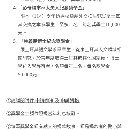
「彭母楊本林太夫人紀念獎學金」
限本（114）學年透過校級薦外交換生甄試至土耳
其交換之本系學生，至多二名，每名獎學金10,000
元。
「林義民博士紀念獎學金」
限土耳其語文學系畢業生，從事土耳其人文領域相
關研究，於當年度取得土耳其或其他國家碩、博士
學位入學許可者。名額每年二名，每名獎學金
50,000元。
①
請詳閱附件
申請辦法
及
申請資格
。
②獎學金金額依照視當年利息核發。
③每筆獎學金都有感人的捐款故事，都是捐款者的愛心與