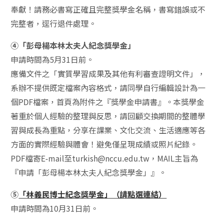
奉獻！請務必書寫正確且完整獎學金名稱，書寫錯誤或不
完整者，逕行退件處理。
④「彭母楊本林太夫人紀念獎學金」
申請時間為5月31日前。
應備文件之「實質學習成果及其他有利審查證明文件」，
系辦不提供既定檔案內容格式，請同學自行編輯設計為一
個PDF檔案，首頁為附件之『獎學金申請書』。本獎學金
著重於個人經驗的整理與反思，請回顧交換期間的整體學
習與成長為重點，分享在課業、文化交流、生活適應等各
方面的實際經驗與體會！避免僅呈現成績或照片紀錄。
PDF檔寄E-mail至turkish@nccu.edu.tw，MAIL主旨為
『申請「彭母楊本林太夫人紀念獎學金」』。
⑤
「林義民博士紀念獎學金」（請點選連結）
申請時間為10月31日前。