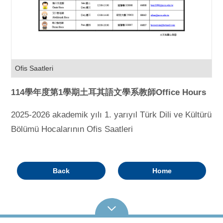
Ofis Saatleri
114
學年度
第
1
學期
土耳其語文學系教師
Office Hours
2025-2026 akademik yılı 1. yarıyıl Türk Dili ve Kültürü
Bölümü Hocalarının Ofis Saatleri
Back
Home