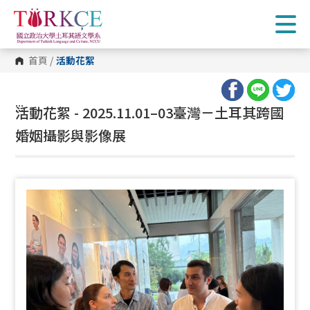
跳
到
主
要
內
首頁
/
活動花絮
容
區
塊
:::
活動花絮 - 2025.11.01–03臺灣－土耳其跨國
婚姻攝影與影像展